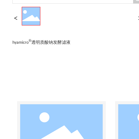
®
hyamicro
透明质酸钠发酵滤液