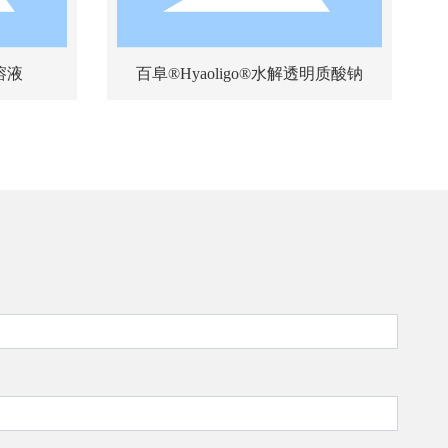
钠溶液
百阜®Hyaoligo®水解透明质酸钠